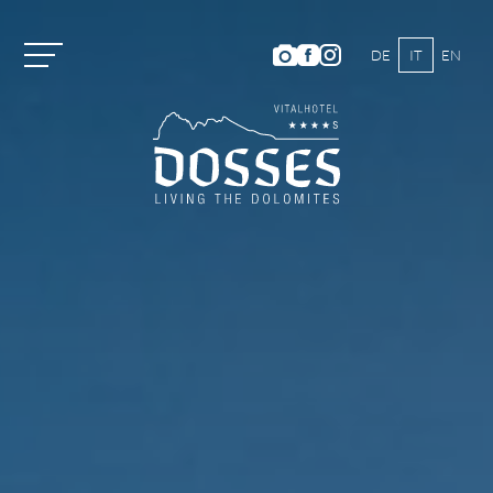
DE
IT
EN
Vitalhotel Dosses
Camere e prezzi
Attività
Benessere