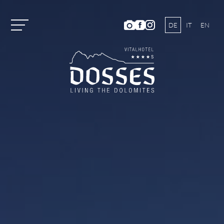
DE
IT
EN
Vitalhotel Dosses
Tradition und Geschichte
Gastgeberfamilie
Ambiente
Dosses-Kulinarium
Bildergalerie
Lage und Anreise
Wetter & Webcam
Hotelbewertungen