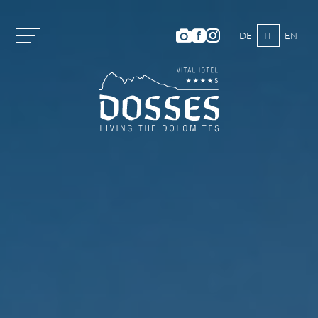
DE
IT
EN
Vitalhotel Dosses
Camere e prezzi
Attività
Benessere