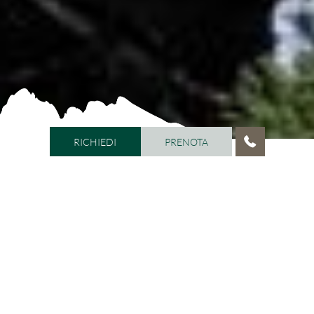
RICHIEDI
PRENOTA
RICHIEDI
PRENOTA
HOME
/
CREDITS
/
IMPRINT
Imprint