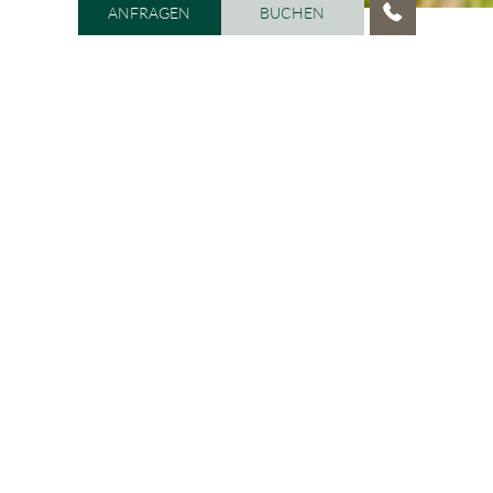
ANFRAGEN
BUCHEN
HOME
/
ZIMMER UND PREISE
/
BUCHEN & ONLINE-
ANZAHLUNG
Ihr Urlaub im Grödnertal
Buchung
Sie haben sich für einen Urlaub im Grödnertal und in
Ihrem
Vitalhotel Dosses in St. Christina
entschieden?
Dann buchen Sie jetzt!
Nur ein Klick und schon sind Sie
Ihrem Traumurlaub einen Schritt näher.