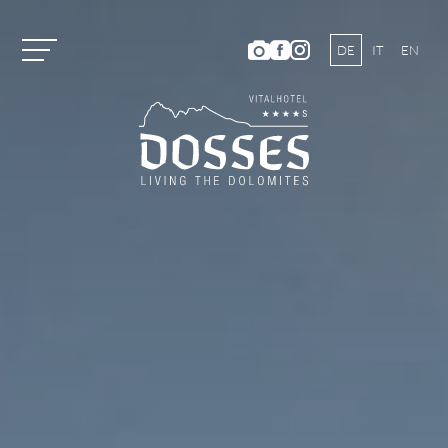
DE
IT
EN
Vitalhotel Dosses
Zimmer und Preise
Zimmerkategorien und Preise
Inklusivleistungen
Sommerangebote
Winterangebote
Gutscheine
Short stay