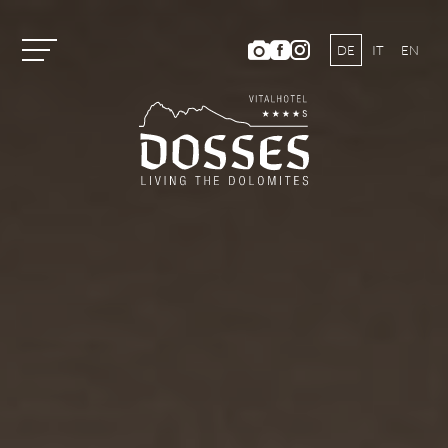
DE
IT
EN
Vitalhotel Dosses
Tradition und Geschichte
Gastgeberfamilie
Ambiente
Dosses-Kulinarium
Bildergalerie
Lage und Anreise
Wetter & Webcam
Hotelbewertungen