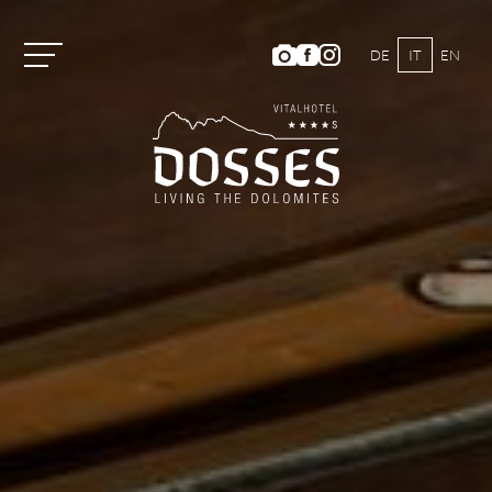
DE
IT
EN
Vitalhotel Dosses
Camere e prezzi
Attività
Benessere