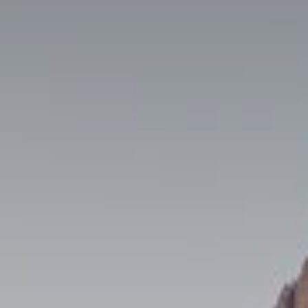
izione e arrivo
teo e webcam
ensioni hotel
aloghi e download
alhotel