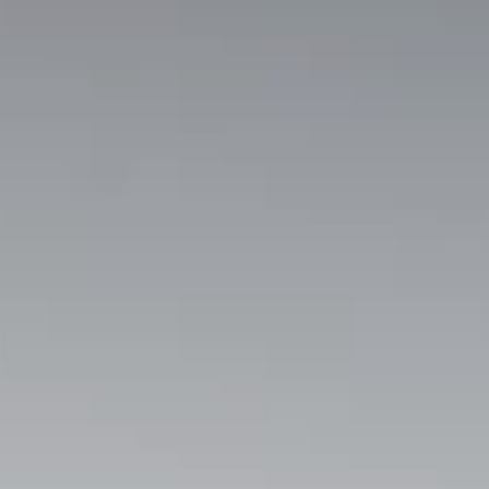
Pos
Me
Rec
Cat
Vit