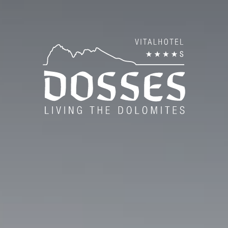
es
Tra
Fam
Am
L’a
Gal