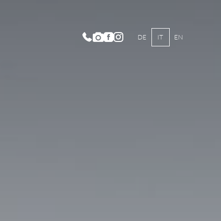
DE
IT
EN
dizione e storia
iglia Turini
biente
rte culinaria del Dosses
leria immagini