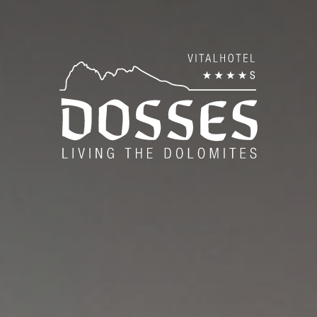
es
Wel
Pan
ise
Be
Bod