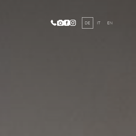
DE
IT
EN
lnesswelt ANIMA
oramafreibad
auty Lounge ARMONIA
y- und Vitalcenter