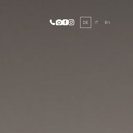
DE
IT
EN
merkategorien und Preise
lusivleistungen
mmerangebote
terangebote
scheine