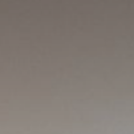
Sho
Anf
Buc