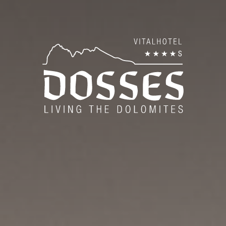
es
Zim
Ink
ise
So
Win
Gut