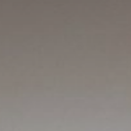
rt stay
ragen
hen & Online-Anzahlung