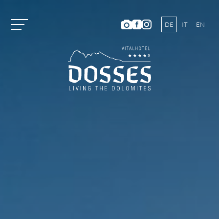
DE
IT
EN
Vitalhotel Dosses
Zimmer und Preise
Zimmerkategorien und Preise
Inklusivleistungen
Sommerangebote
Winterangebote
Gutscheine
Short stay