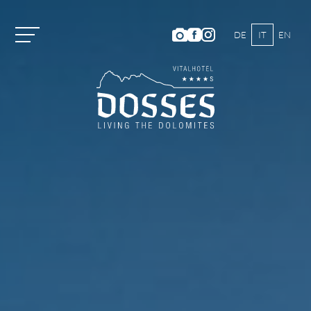
DE
IT
EN
Vitalhotel Dosses
Camere e prezzi
Attività
Benessere