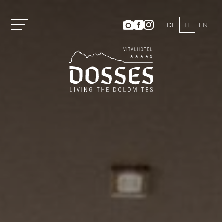
DE
IT
EN
Vitalhotel Dosses
Camere e prezzi
Categorie di camera e prezzi
Servizi inclusi
Offerte estive
Offerte invernali
Buoni
Short Stay