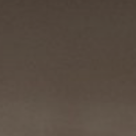
Richiesta
Prenotazione & Caparra online
Attività
Benessere