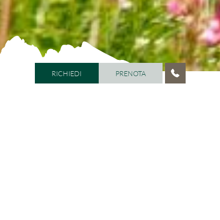
RICHIEDI
PRENOTA
RICHIEDI
PRENOTA
HOME
/
CAMERE E PREZZI
/
PRENOTAZIONE & CAPARRA
ONLINE
In vacanza nell’incantevole Val
Gardena
Prenotazione