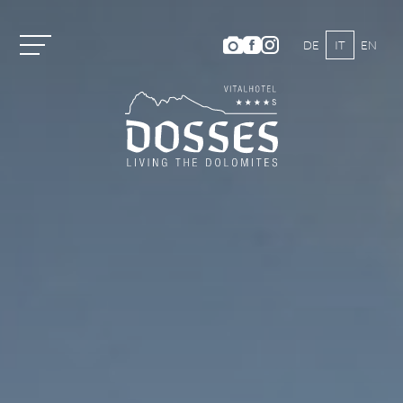
DE
IT
EN
Vitalhotel Dosses
Camere e prezzi
Categorie di camera e prezzi
Servizi inclusi
Offerte estive
Offerte invernali
Buoni
Short Stay