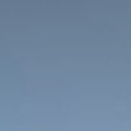
rt Stay
hiesta
notazione & Caparra online