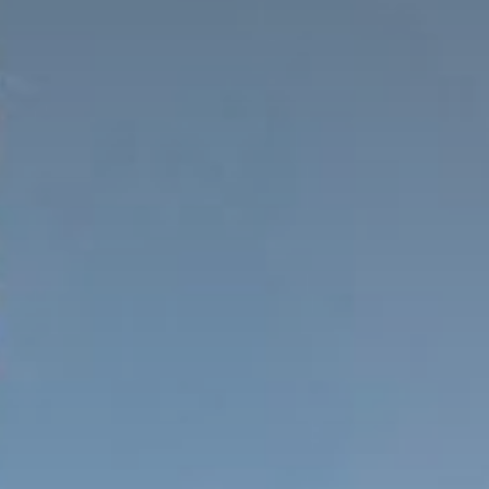
Sho
Ric
Pre