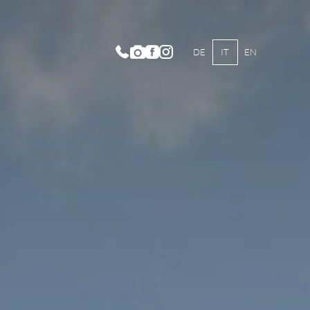
DE
IT
EN
egorie di camera e prezzi
izi inclusi
erte estive
erte invernali
ni