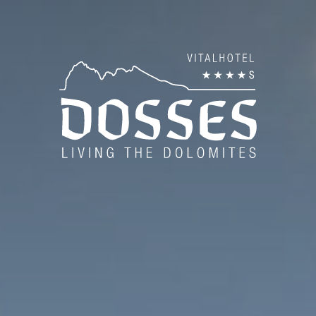
es
Cat
Serv
Off
Off
Buo