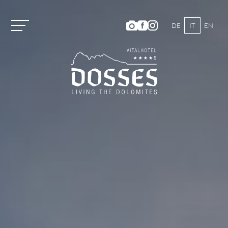
DE
IT
EN
Vitalhotel Dosses
Camere e prezzi
Attività
Benessere